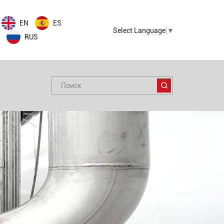
EN
ES
Select Language
▼
RUS