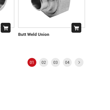
Butt Weld Union
01
02
03
04