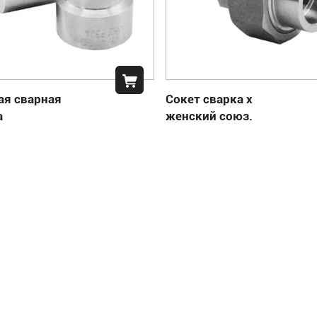
ая сварная
Сокет сварка x
а
женский союз.