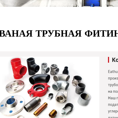
ВАНАЯ ТРУБНАЯ ФИТИ
Ко
Eathu
произ
трубо
на по
Наш п
подат
углер
латун