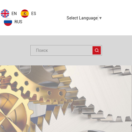
EN
ES
Select Language
▼
RUS