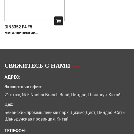
DIN3352 F4 F5
металлические
фланцевые затворы с
фланцевым
затвором
СВЯЖИТЕСЬ С НАМИ
АДРЕС:
Экспортный офис:
21 этаж, № 5 Nanhai Branch Road, Циндао, Шаньдун, Китай
Цех:
Бейанский промышленный парк, Джимо Дист, Циндао -Сити,
Шаньдунская провинция, Китай
ТЕЛЕФОН: