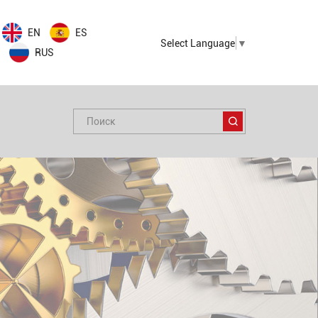
EN
ES
Select Language
▼
RUS