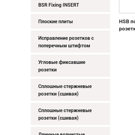
BSR Fixing INSERT
HSB п
Плоские плиты
розет
Исправление розетков с
поперечным штифтом
Угловые фиксавшие
розетки
Сплошные стержневые
розетки (сшивая)
Сплошные стержневые
розетки (сшивая)
Длинные волнистые