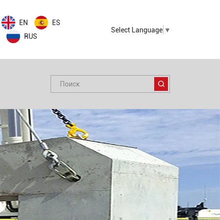
EN
ES
Select Language
▼
RUS