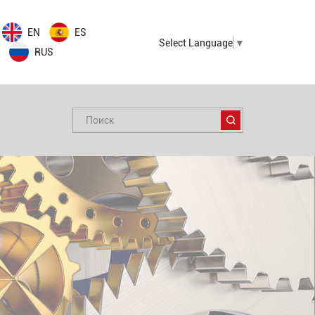
EN
ES
Select Language
▼
RUS