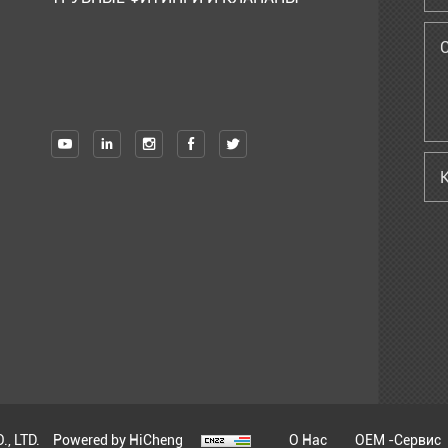
, LTD.
Powered by HiCheng
О Нас
OEM -сервис