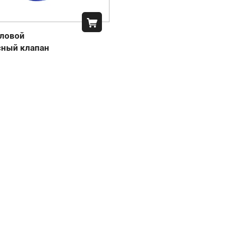
гловой
сный клапан