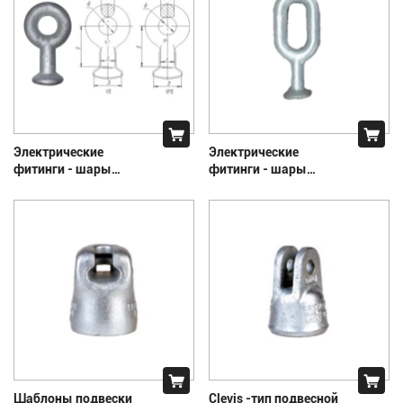
питания
Электрические
Электрические
фитинги - шары
фитинги - шары
шаровые кандалы Q
головы кандалы QH
& QP Тип кандалы
Тип кандалы
Шаблоны подвески
Clevis -тип подвесной