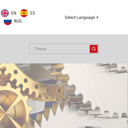
EN
ES
Select Language
▼
RUS