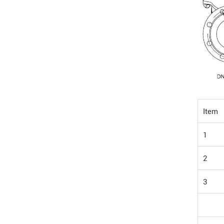
Item
1
2
3