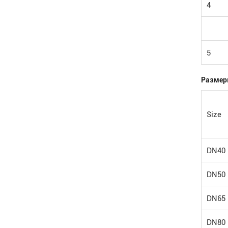
4
5
Размер
Size
DN40
DN50
DN65
DN80