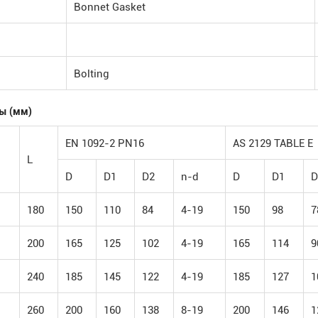
Bonnet Gasket
Bolting
ы (мм)
EN 1092-2 PN16
AS 2129 TABLE E
L
D
D1
D2
n-d
D
D1
D
180
150
110
84
4-19
150
98
7
200
165
125
102
4-19
165
114
9
240
185
145
122
4-19
185
127
1
260
200
160
138
8-19
200
146
1