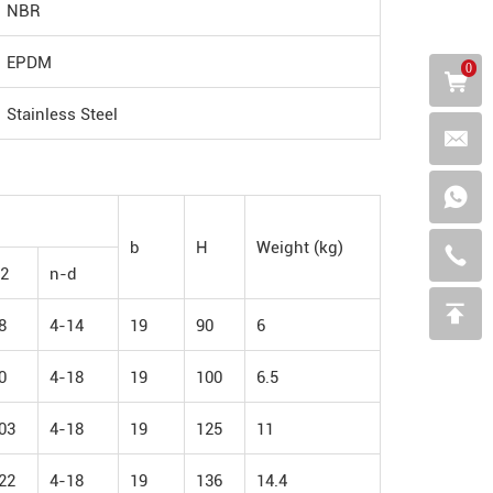
NBR
EPDM
0
Stainless Steel
b
H
Weight (kg)
2
n-d
8
4-14
19
90
6
0
4-18
19
100
6.5
03
4-18
19
125
11
22
4-18
19
136
14.4