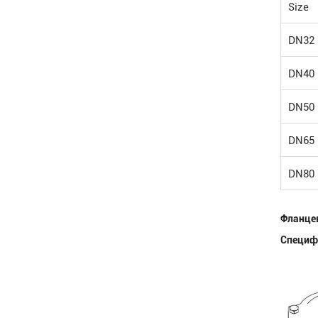
Size
DN32
DN40
DN50
DN65
DN80
Фланце
Специф