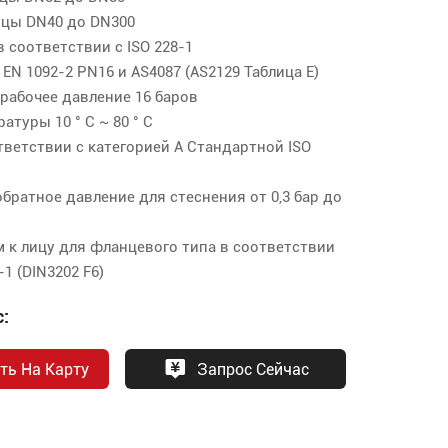
цы DN40 до DN300
в соответствии с ISO 228-1
EN 1092-2 PN16 и AS4087 (AS2129 Таблица E)
рабочее давление 16 баров
атуры 10 ° C ~ 80 ° C
ветствии с категорией A Стандартной ISO
ратное давление для стеснения от 0,3 бар до
 к лицу для фланцевого типа в соответствии
1 (DIN3202 F6)
:
ть На Карту
Запрос Сейчас