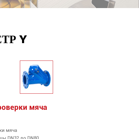
ТР Y
роверки мяча
ки мяча
цы DN32 до DN80