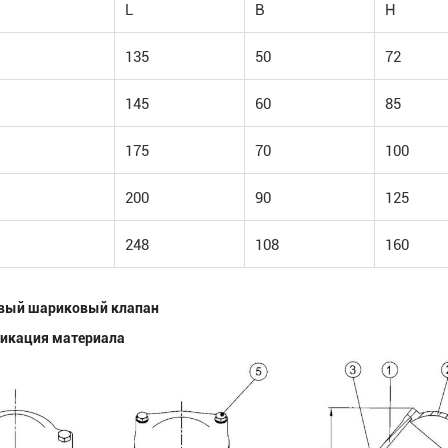
L
B
H
135
50
72
145
60
85
175
70
100
200
90
125
248
108
160
вый шариковый клапан
икация материала