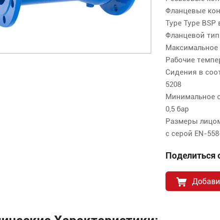
Фланцевые кон
Type Type BSP 
Фланцевой тип 
Максимальное 
Рабочие темпер
Сидения в соот
5208
Минимальное об
0,5 бар
Размеры лицом
с серой EN-558-
Поделиться с
Добави
нические Характеристики: