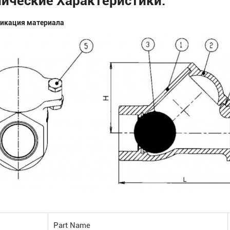
икация материала
Part Name