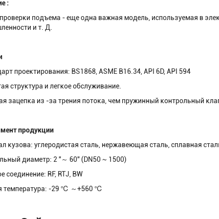
е :
проверки подъема - еще одна важная модель, используемая в элек
енности и т. Д.
и
дарт проектирования: BS1868, ASME B16.34, API 6D, API 594
тая структура и легкое обслуживание.
ая зацепка из -за трения потока, чем пружинный контрольный кла
имент продукции
л кузова: углеродистая сталь, нержавеющая сталь, сплавная стал
ьный диаметр: 2 "～ 60" (DN50 ~ 1500)
е соединение: RF, RTJ, BW
я температура: -29 ℃ ～+560 ℃