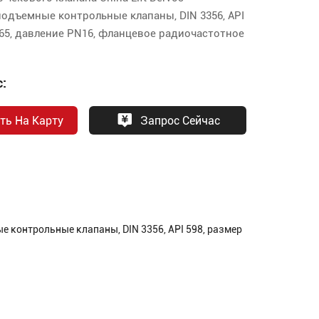
подъемные контрольные клапаны, DIN 3356, API
N65, давление PN16, фланцевое радиочастотное
:
ть На Карту
Запрос Сейчас
е контрольные клапаны, DIN 3356, API 598, размер