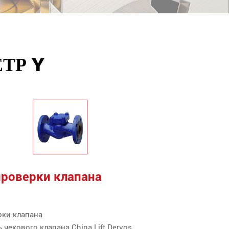
ТР Y
роверки клапана
ки клапана
чекового клапана China Lift Dervos