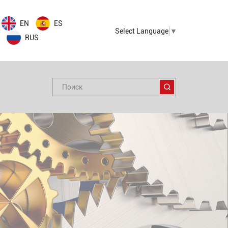
EN
ES
Select Language
▼
RUS