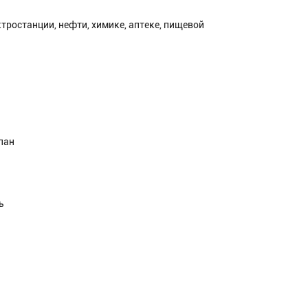
тростанции, нефти, химике, аптеке, пищевой
пан
ь