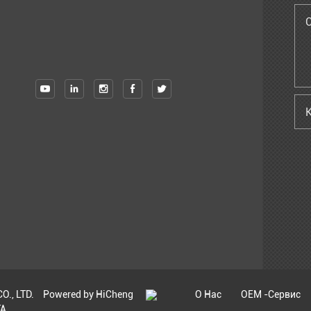
., LTD.
Powered by HiCheng
О Нас
OEM -сервис
ТА