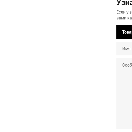
Узн
Если у 
вами ка