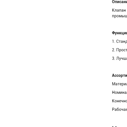
Описани
Клапан 
промышл
Функци
1. Стан
2. Прос
3. Лучш
Ассорт
Материа
Номинал
Конечно
Рабоча