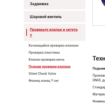
Задвижка
Шаровой вентиль
Проверьте клапан и ситетр
Y
Качающийся проверка клапана
Проверка пластины
Тех
Клапан проверки мяча
Подъем проверки клапана
Подъем
Silent Check Valve
Произво
DN65, д
Фланец конец Y сиг
Стандар
Материа
Номина