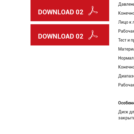
Давлени
DOWNLOAD 02
Конечно
Лицо к л
Рабочая
DOWNLOAD 02
Тест и п
Материа
Нормаль
Конечно
Диапазо
Рабочая
Особенн
Диск дл
закрыти