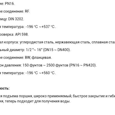
е: PN16.
е соединение: RF.
ицу: DIN 3202.
 температура: -196 ℃ ~+537 ℃.
роверка: API 598.
л корпуса: углеродистая сталь, нержавеющая сталь, сплавная ста
ный диаметр: 1/2 "~ 16" (DN15 ~ DN400).
е соединение: BW, фланцевая.
н давления: 150 фунтов ~ 2500 фунтов (PN16 ~ PN420).
 температура: -196 ℃ ~+560 ℃.
ость:
я подъема поршня, широко применяемый, быстрое закрытие и гибк
я, теперь подходит для получения воды.