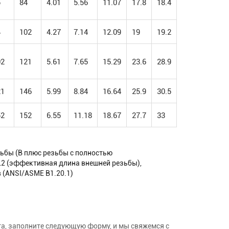
5
84
4.01
5.56
11.07
17.8
18.4
4
102
4.27
7.14
12.09
19
19.2
02
121
5.61
7.65
15.29
23.6
28.9
21
146
5.99
8.84
16.64
25.9
30.5
52
152
6.55
11.18
18.67
27.7
33
зьбы (B плюс резьбы с полностью
2 (эффективная длина внешней резьбы),
 (ANSI/ASME B1.20.1)
ста, заполните следующую форму, и мы свяжемся с