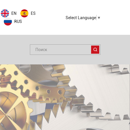
EN
ES
Select Language
▼
RUS