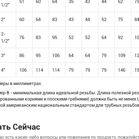
51
60
64
35
43
44
62
7
1/2"
2"
60
64
83
43
44
52
75
8
2-
76
83
95
52
52
64
92
1
1/2"
3"
86
95
106
64
64
79
109
1
4"
106
114
114
79
79
79
146
1
меры в миллиметрах.
мер B - минимальная длина идеальной резьбы. Длина полезной ре
ованными корнями и плоскими гребнями) должна быть не менее L
ой американским национальным стандартом для трубных резьбов
ать Сейчас
вас есть какие-либо вопросы или пожелания по продукту, пожалуй