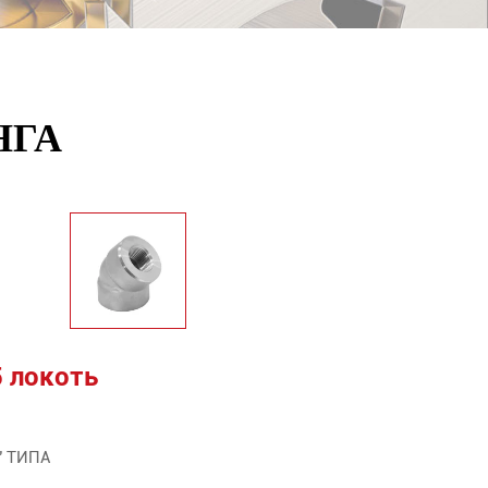
НГА
5 локоть
4" ТИПА