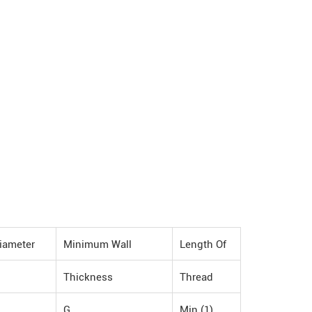
iameter
Minimum Wall
Length Of
Thickness
Thread
G
Min.(1)