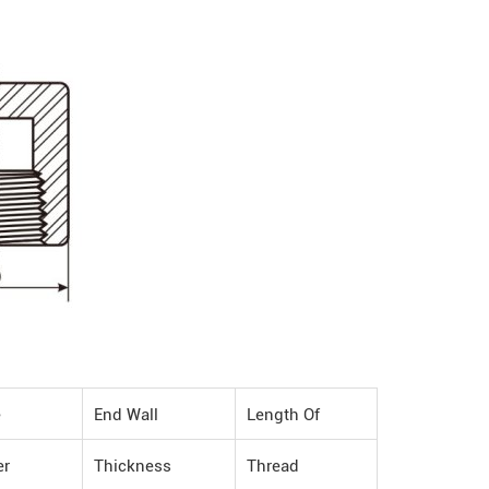
e
End Wall
Length Of
er
Thickness
Thread