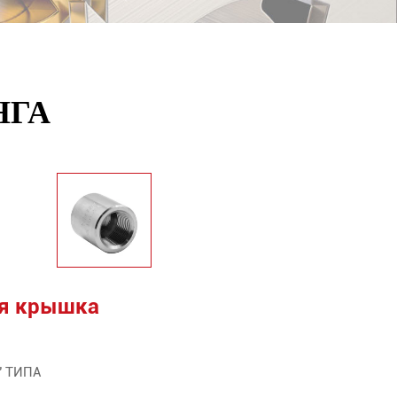
НГА
я крышка
4" ТИПА