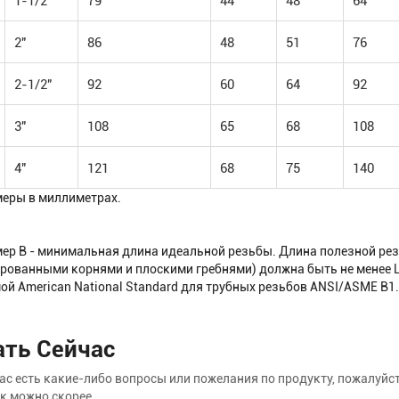
1-1/2"
79
44
48
64
2"
86
48
51
76
2-1/2"
92
60
64
92
3"
108
65
68
108
4"
121
68
75
140
меры в миллиметрах.
мер B - минимальная длина идеальной резьбы. Длина полезной ре
ованными корнями и плоскими гребнями) должна быть не менее L
ой American National Standard для трубных резьбов ANSI/ASME B1.
ать Сейчас
вас есть какие-либо вопросы или пожелания по продукту, пожалуй
к можно скорее.