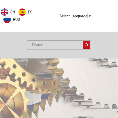
EN
ES
Select Language
▼
RUS