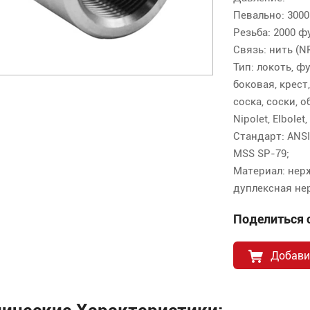
Певально: 3000
Резьба: 2000 ф
Связь: нить (NP
Тип: локоть, фу
боковая, крест
соска, соски, о
Nipolet, Elbolet,
Стандарт: ANSI 
MSS SP-79;
Материал: нер
дуплексная не
Поделиться с
Добави
нические Характеристики: