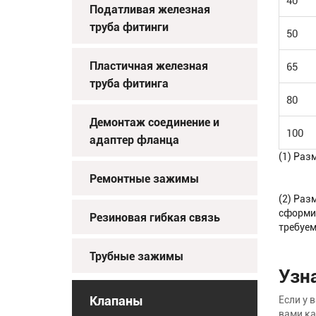
40
Податливая железная
труба фитинги
50
Пластичная железная
65
труба фитинга
80
Демонтаж соединение и
100
адаптер фланца
(1) Раз
Ремонтные зажимы
(2) Раз
сформир
Резиновая гибкая связь
требуем
Трубные зажимы
Узн
Клапаны
Если у 
вами ка