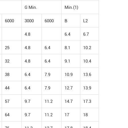
G Min.
Min.(1)
6000
3000
6000
B
L2
4.8
6.4
6.7
25
4.8
6.4
8.1
10.2
32
4.8
6.4
9.1
10.4
38
6.4
7.9
10.9
13.6
44
6.4
7.9
12.7
13.9
57
9.7
11.2
14.7
17.3
64
9.7
11.2
17
18