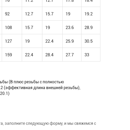
76
11.2
12.7
17.8
18.4
92
12.7
15.7
19
19.2
108
15.7
19
23.6
28.9
127
19
22.4
25.9
30.5
159
22.4
28.4
27.7
33
зьбы (B плюс резьбы с полностью
2 (эффективная длина внешней резьбы),
20.1)
ста, заполните следующую форму, и мы свяжемся с