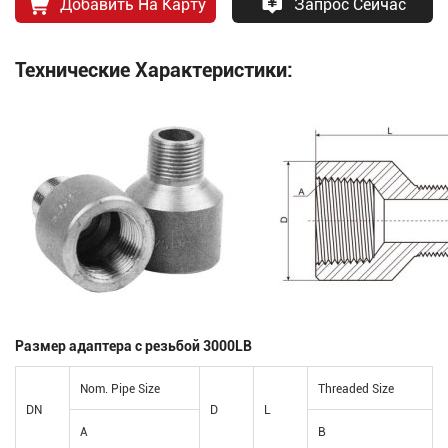
Добавить На Карту
Запрос Сейчас
Технические Характеристики:
Размер адаптера с резьбой 3000LB
Nom. Pipe Size
Threaded Size
DN
D
L
A
B