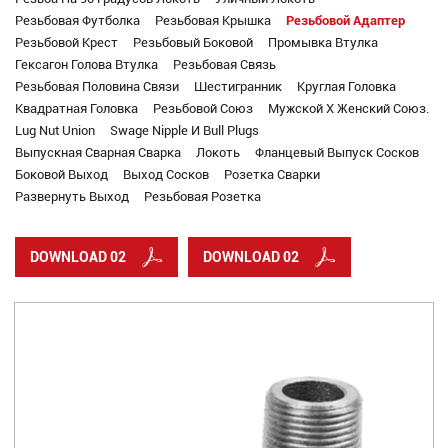
Резьбовая Футболка
Резьбовая Крышка
Резьбовой Адаптер
Резьбовой Крест
Резьбовый Боковой
Промывка Втулка
Гексагон Голова Втулка
Резьбовая Связь
Резьбовая Половина Связи
Шестигранник
Круглая Головка
Квадратная Головка
Резьбовой Союз
Мужской X Женский Союз.
Lug Nut Union
Swage Nipple И Bull Plugs
Выпускная Сварная Сварка
Локоть
Фланцевый Выпуск Сосков
Боковой Выход
Выход Сосков
Розетка Сварки
Развернуть Выход
Резьбовая Розетка
DOWNLOAD 02
DOWNLOAD 02