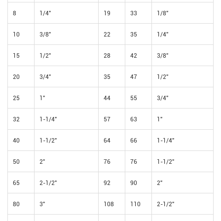
8
1/4"
19
33
1/8"
10
3/8"
22
35
1/4"
15
1/2"
28
42
3/8"
20
3/4"
35
47
1/2"
25
1"
44
55
3/4"
32
1-1/4"
57
63
1"
40
1-1/2"
64
66
1-1/4"
50
2"
76
76
1-1/2"
65
2-1/2"
92
90
2"
80
3"
108
110
2-1/2"