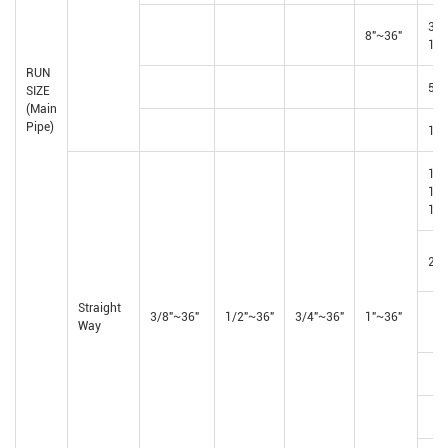
3-
8"~36"
1/2
RUN
5"~
SIZE
(Main
Pipe)
12"
1-
1/4
1/2
2"~
Straight
3/8"~36"
1/2"~36"
3/4"~36"
1"~36"
Way