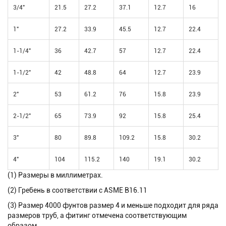
3/4"
21.5
27.2
37.1
12.7
16
1"
27.2
33.9
45.5
12.7
22.4
1-1/4"
36
42.7
57
12.7
22.4
1-1/2"
42
48.8
64
12.7
23.9
2"
53
61.2
76
15.8
23.9
2-1/2"
65
73.9
92
15.8
25.4
3"
80
89.8
109.2
15.8
30.2
4"
104
115.2
140
19.1
30.2
(1) Размеры в миллиметрах.
(2) Гребень в соответствии с ASME B16.11
(3) Размер 4000 фунтов размер 4 и меньше подходит для ряда
размеров труб, а фитинг отмечена соответствующим
образом.