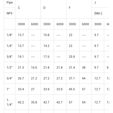
Pipe
J
C
D
F
NPS
(Min.)
3000
6000
3000
6000
3000
6000
3000
600
1/8"
13.7
---
10.8
---
22
---
9.7
---
1/4"
13.7
---
14.2
---
22
---
9.7
---
3/8"
19.1
---
17.6
---
25.9
---
9.7
---
1/2"
21.3
16.6
21.8
21.8
31.4
38
9.7
9.7
3/4"
26.7
21.2
27.2
27.2
37.1
44
12.7
12.7
1"
33.4
27
33.9
33.9
45.5
57
12.7
12.7
1-
42.2
35.8
42.7
42.7
57
54
12.7
12.7
1/4"