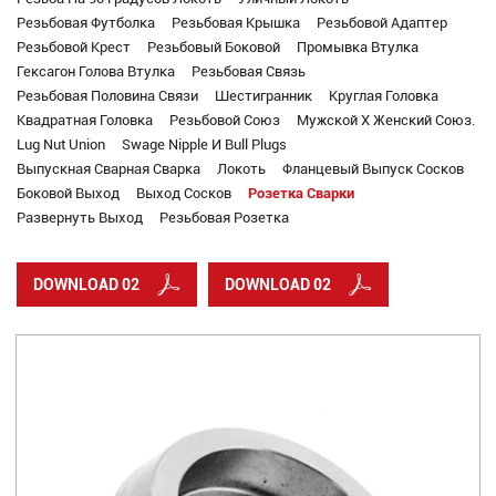
Резьбовая Футболка
Резьбовая Крышка
Резьбовой Адаптер
Резьбовой Крест
Резьбовый Боковой
Промывка Втулка
Гексагон Голова Втулка
Резьбовая Связь
Резьбовая Половина Связи
Шестигранник
Круглая Головка
Квадратная Головка
Резьбовой Союз
Мужской X Женский Союз.
Lug Nut Union
Swage Nipple И Bull Plugs
Выпускная Сварная Сварка
Локоть
Фланцевый Выпуск Сосков
Боковой Выход
Выход Сосков
Розетка Сварки
Развернуть Выход
Резьбовая Розетка
DOWNLOAD 02
DOWNLOAD 02