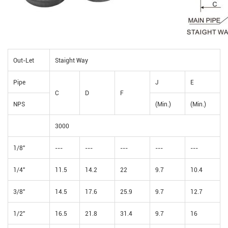
Out-Let
Staight Way
Pipe
J
E
C
D
F
NPS
(Min.)
(Min.)
3000
1/8"
---
---
---
---
---
1/4"
11.5
14.2
22
9.7
10.4
3/8"
14.5
17.6
25.9
9.7
12.7
1/2"
16.5
21.8
31.4
9.7
16