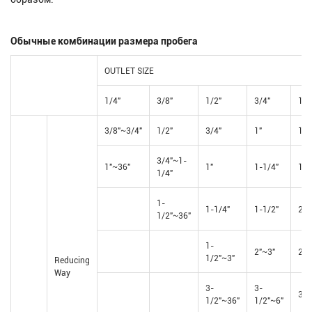
Обычные комбинации размера пробега
OUTLET SIZE
1/4"
3/8"
1/2"
3/4"
1"
3/8"~3/4"
1/2"
3/4"
1"
1-1
3/4"~1-
1"~36"
1"
1-1/4"
1-1
1/4"
1-
1-1/4"
1-1/2"
2"
1/2"~36"
1-
2"~3"
2-1
1/2"~3"
Reducing
Way
3-
3-
3"
1/2"~36"
1/2"~6"