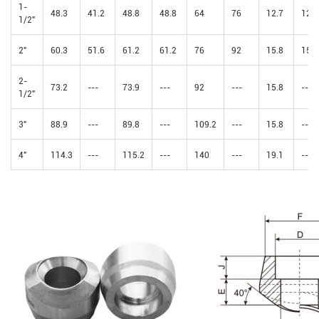
1-
48.3
41.2
48.8
48.8
64
76
12.7
12.7
1/2"
2"
60.3
51.6
61.2
61.2
76
92
15.8
15.8
2-
73.2
---
73.9
---
92
---
15.8
---
1/2"
3"
88.9
---
89.8
---
109.2
---
15.8
---
4"
114.3
---
115.2
---
140
---
19.1
---