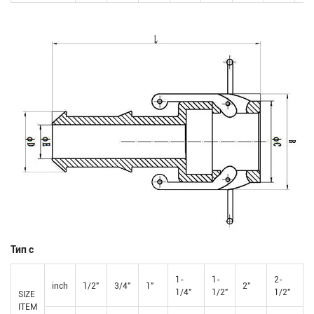
Тип c
1-
1-
2-
inch
1/2"
3/4"
1"
2"
1/4"
1/2"
1/2"
SIZE
ITEM