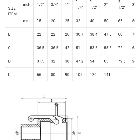
1-
1-
2-
inch
1/2"
3/4"
1"
2"
3"
1/4"
1/2"
1/2"
SIZE
ITEM
mm
15
20
25
32
40
50
65
80
B
22
22
26
30.7
38.4
47.5
60
76.5
C
36.5
36.5
42
51
53.5
58.5
72
68
D
31.5
32
38
47.2
54
65
79.5
94.3
L
66
80
90
105
120
141