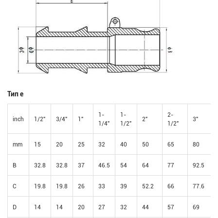
Тип e
1-
1-
2-
inch
1/2"
3/4"
1"
2"
3"
1/4"
1/2"
1/2"
mm
15
20
25
32
40
50
65
80
B
32.8
32.8
37
46.5
54
64
77
92.5
C
19.8
19.8
26
33
39
52.2
66
77.6
D
14
14
20
27
32
44
57
69