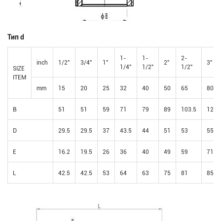
Тип d
1-
1-
2-
inch
1/2"
3/4"
1"
2"
3"
1/4"
1/2"
1/2"
SIZE
ITEM
mm
15
20
25
32
40
50
65
80
B
51
51
59
71
79
89
103.5
122
D
29.5
29.5
37
43.5
44
51
53
55
E
16.2
19.5
26
36
40
49
59
71
L
42.5
42.5
53
64
63
75
81
85.5