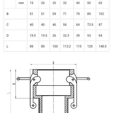
mm
15
20
25
32
40
50
65
B
51
51
59
71
79
89
102
C
40
40
46
56
64
73.5
87
D
19.5
19.5
26
32.3
39
53
64
L
89
89
100
113.2
115
129
148.5