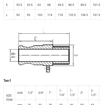
E
53.5
53.5
63
68
69.5
80.5
89.5
101.5
L
93
93
103
114
118
133.5
144.3
161.5
Тип f
1-
1-
2-
inch
1/2"
3/4"
1"
2"
3"
1/4"
1/2"
1/2"
SIZE
ITEM
mm
15
20
25
32
40
50
65
80