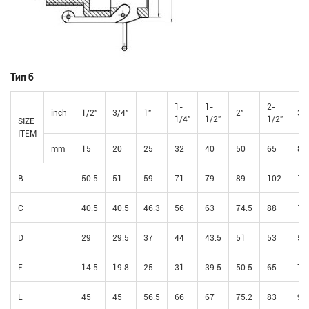
Тип б
1-
1-
2-
inch
1/2"
3/4"
1"
2"
3"
1/4"
1/2"
1/2"
SIZE
ITEM
mm
15
20
25
32
40
50
65
80
B
50.5
51
59
71
79
89
102
12
C
40.5
40.5
46.3
56
63
74.5
88
10
D
29
29.5
37
44
43.5
51
53
57
E
14.5
19.8
25
31
39.5
50.5
65
78
L
45
45
56.5
66
67
75.2
83
90