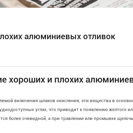
плохих алюминиевых отливок
е хороших и плохих алюминие
блемой включения шлаков окисления, эти вещества в основ
уднодоступных углах, что приводит к появлению желтого или
тся более очевидной, а при травлении или промывке щелоч